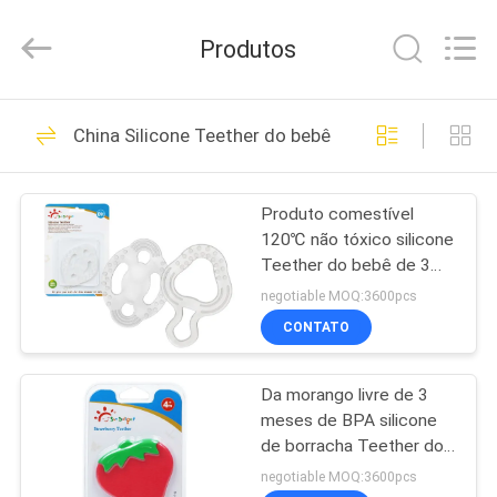
-
2026
Sundelight
Produtos
Infant
products
Ltd..
All
CASA
Rights
47
Reserved.
China Silicone Teether do bebê
Garrafa de
PRODUTOS
alimentação recém-
Produto comestível
120℃ não tóxico silicone
nascida do bebê
VÍDEOS
Teether do bebê de 3
meses
negotiable MOQ:3600pcs
QUEM
CONTATO
50
SOMOS
Garrafas de bebê do
Da morango livre de 3
meses de BPA silicone
FÁBRICA
polipropileno
de borracha Teether do
bebê
negotiable MOQ:3600pcs