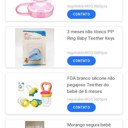
negotiable MOQ:3600pcs
MAPA
CONTATO
33
DO
Bocal do silicone do
3 meses não tóxico PP
SITE
Ring Baby Teether Keys
bebê
PRIVACY
negotiable MOQ:3600pcs
POLICY
CONTATO
FDA branco silicone não
37
pegajoso Teether do
Bebê Soother do
bebê de 6 meses
negotiable MOQ:3600pcs
silicone
CONTATO
Morango segura bebê