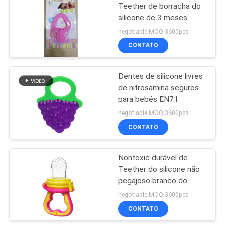
Teether de borracha do
silicone de 3 meses
31
negotiable MOQ:3600pcs
Bacias e colheres
CONTATO
de alimentação do
Dentes de silicone livres
bebê
de nitrosamina seguros
para bebés EN71
negotiable MOQ:3600pcs
CONTATO
17
Colher de
Nontoxic durável de
Teether do silicone não
alimentação do
pegajoso branco do
bebê
bebê
negotiable MOQ:3600pcs
CONTATO