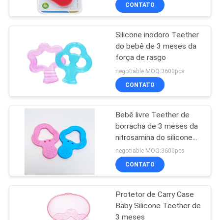
CONTROLE
CONTATO
DE
Silicone inodoro Teether
QUALIDADE
17
do bebê de 3 meses da
força de rasgo
Garrafa do bocal do
FALE
negotiable MOQ:3600pcs
bebê
CONOSCO
CONTATO
NOTÍCIAS
Bebê livre Teether de
borracha de 3 meses da
nitrosamina do silicone
TODOS
6
da morango
negotiable MOQ:3600pcs
OS
Garrafas de
CONTATO
CASOS
alimentação de
Protetor de Carry Case
vidro do bebê
Baby Silicone Teether de
SHOPPING
3 meses