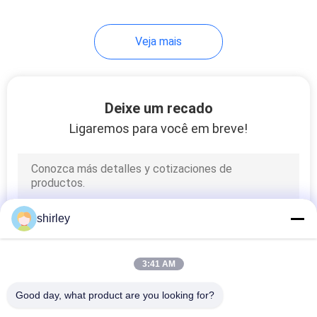
35
Veja mais
Copo de Sippy do
bebê
Deixe um recado
Ligaremos para você em breve!
21
Straw Cup tornado
shirley
mais pesado bebê
3:41 AM
Good day, what product are you looking for?