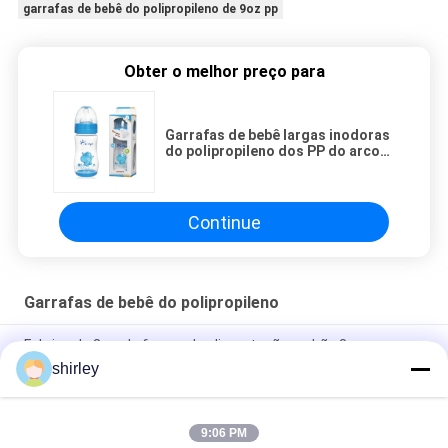
garrafas de bebê do polipropileno de 9oz pp
Obter o melhor preço para
Garrafas de bebê largas inodoras
do polipropileno dos PP do arco
do pescoço de 9oz 260ml
Continue
Garrafas de bebê do polipropileno
Fabrica de 8 oz de frasco de alimentação padrão 3pcs em um
conjunto frasco de leite de fluxo lento anti cólica
shirley
Método de esterilização por micro-ondas Copo de bebê para
0-6 meses
9:06 PM