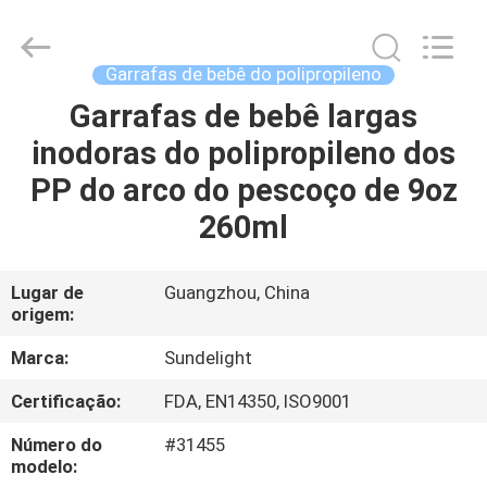
-
2026
Sundelight
Infant
products
Garrafas de bebê do polipropileno
Ltd..
All
Garrafas de bebê largas
CASA
Rights
Reserved.
inodoras do polipropileno dos
PRODUTOS
PP do arco do pescoço de 9oz
260ml
VÍDEOS
Lugar de
Guangzhou, China
origem:
QUEM
SOMOS
Marca:
Sundelight
Certificação:
FDA, EN14350, ISO9001
FÁBRICA
Número do
#31455
modelo: