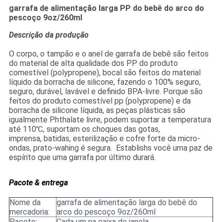
garrafa de alimentação larga PP do bebê do arco do
pescoço 9oz/260ml
Descrição da produção
O corpo, o tampão e o anel de garrafa de bebê são feitos
do material de alta qualidade dos PP do produto
comestível (polypropene), bocal são feitos do material
líquido da borracha de silicone, fazendo o 100% seguro,
seguro, durável, lavável e definido BPA-livre. Porque são
feitos do produto comestível pp (polypropene) e da
borracha de silicone líquida, as peças plásticas são
igualmente Phthalate livre, podem suportar a temperatura
até 110℃, suportam os choques das gotas,
imprensa, batidas, esterilização e cofre forte da micro-
ondas, prato-wahing é segura. Establishs você uma paz de
espírito que uma garrafa por último durará.
Pacote & entrega
Nome da
garrafa de alimentação larga do bebê do
mercadoria:
arco do pescoço 9oz/260ml
Pacote:
Cada um na caixa de janela