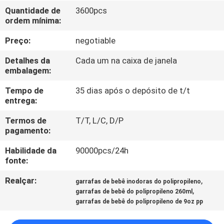
CONTROLE
Quantidade de
3600pcs
DE
ordem mínima:
QUALIDADE
Preço:
negotiable
Detalhes da
Cada um na caixa de janela
FALE
embalagem:
CONOSCO
Tempo de
35 dias após o depósito de t/t
entrega:
NOTÍCIAS
Termos de
T/T, L/C, D/P
pagamento:
TODOS
Habilidade da
90000pcs/24h
fonte:
OS
Realçar:
,
garrafas de bebê inodoras do polipropileno
CASOS
,
garrafas de bebê do polipropileno 260ml
garrafas de bebê do polipropileno de 9oz pp
SHOPPING