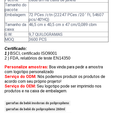
Tamanho do
pacote:
Embalagem:
72 PCes /ctn (22247 PCes /20 ' ft, 54607
pcs/40'HQ)
Tamanho da
46,5 cm x 40,5 cm x 47 cm/0,089 cbm
caixa:
G.W.:
9,7 QUILOGRAMAS
MOQ:
3600 PCS
Certificado:
1 )
BSCI, certificado ISO9001
2 )
FDA, relatórios de teste EN14350
Personalize amostras:
Boa vinda para pedir a amostra
com logotipo personalizado
Serviço do ODM:
Nós podemos produzir os produtos de
acordo com seu próprio projeto!
Serviço do OEM:
Seu logotipo pode ser imprimido nos
produtos e na caixa de embalagem.
garrafas de bebê inodoras do polipropileno
garrafas de bebê do polipropileno 260ml