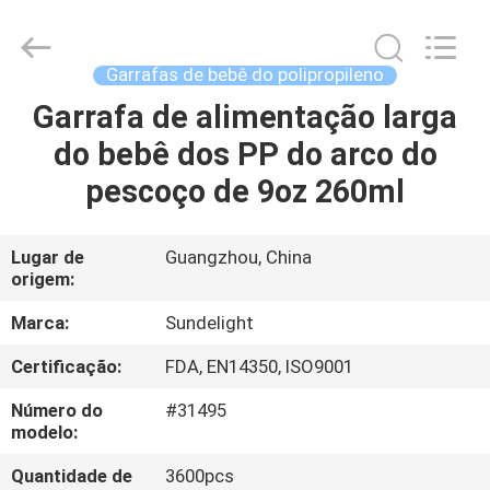
-
2026
Sundelight
Infant
products
Garrafas de bebê do polipropileno
Ltd..
All
Garrafa de alimentação larga
CASA
Rights
Reserved.
do bebê dos PP do arco do
PRODUTOS
pescoço de 9oz 260ml
VÍDEOS
Lugar de
Guangzhou, China
origem:
QUEM
Marca:
Sundelight
SOMOS
Certificação:
FDA, EN14350, ISO9001
Número do
#31495
FÁBRICA
modelo:
Quantidade de
3600pcs