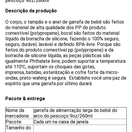
pescoço 9oz/260ml
Descrição da produção
O corpo, o tampão e o anel de garrafa de bebê são feitos
do material de alta qualidade dos PP do produto
comestível (polypropene), bocal são feitos do material
líquido da borracha de silicone, fazendo o 100% seguro,
seguro, durável, lavável e definido BPA-livre. Porque são
feitos do produto comestível pp (polypropene) e da
borracha de silicone líquida, as peças plásticas são
igualmente Phthalate livre, podem suportar a temperatura
até 110℃, suportam os choques das gotas,
imprensa, batidas, esterilização e cofre forte da micro-
ondas, prato-wahing é segura. Establishs você uma paz de
espírito que uma garrafa por último durará.
Pacote & entrega
Nome da
garrafa de alimentação larga do bebê do
mercadoria:
arco do pescoço 9oz/260ml
Pacote:
Cada um na caixa de janela
Tamanho do