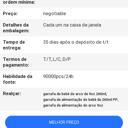
CONTROLE
ordem mínima:
DE
Preço:
negotiable
QUALIDADE
Detalhes da
Cada um na caixa de janela
embalagem:
FALE
Tempo de
35 dias após o depósito de t/t
entrega:
CONOSCO
Termos de
T/T, L/C, D/P
pagamento:
NOTÍCIAS
Habilidade da
90000pcs/24h
fonte:
TODOS
Realçar:
,
garrafa de bebê do arco de 9oz 260ml
OS
,
garrafa de alimentação do bebê de 260ml PP
CASOS
garrafa de alimentação do arco 9oz
SHOPPING
MELHOR PREÇO