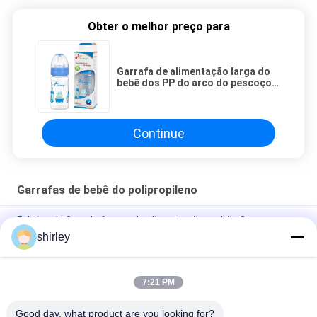
Obter o melhor preço para
Garrafa de alimentação larga do
bebê dos PP do arco do pescoço
de 9oz 260ml
Continue
Garrafas de bebê do polipropileno
Fabrica de 8 oz de frasco de alimentação padrão 3pcs em um
conjunto frasco de leite de fluxo lento anti cólica
shirley
Método de esterilização por micro-ondas Copo de bebê para
0-6 meses
7:21 PM
Fota de bebê de polipropileno de 6 onças, livre de BPA
Good day, what product are you looking for?