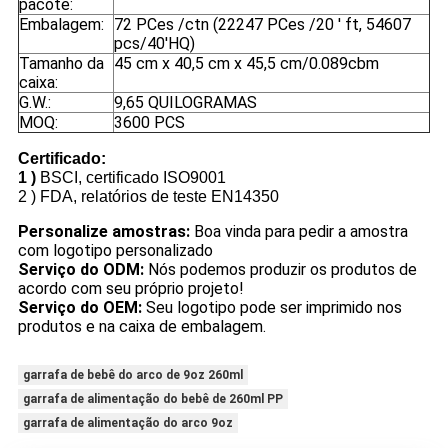
pacote:
Embalagem:
72 PCes /ctn (22247 PCes /20 ' ft, 54607
pcs/40'HQ)
Tamanho da
45 cm x 40,5 cm x 45,5 cm/0.089cbm
caixa:
G.W.:
9,65 QUILOGRAMAS
MOQ:
3600 PCS
Certificado:
1 )
BSCI, certificado ISO9001
2 )
FDA, relatórios de teste EN14350
Personalize amostras:
Boa vinda para pedir a amostra
com logotipo personalizado
Serviço do ODM:
Nós podemos produzir os produtos de
acordo com seu próprio projeto!
Serviço do OEM:
Seu logotipo pode ser imprimido nos
produtos e na caixa de embalagem.
garrafa de bebê do arco de 9oz 260ml
garrafa de alimentação do bebê de 260ml PP
garrafa de alimentação do arco 9oz